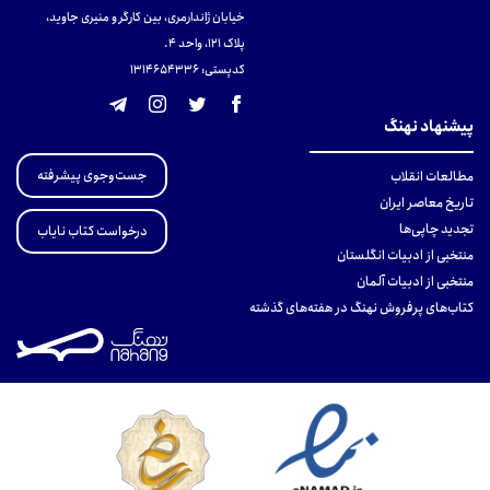
خیابان ژاندارمری، بین کارگر و منیری جاوید،
پلاک 121، واحد ۴.
کدپستی: 131465433۶
پیشنهاد نهنگ
جست‌وجوی پیشرفته
مطالعات انقلاب
تاریخ معاصر ایران
تجدید چاپی‌ها
درخواست کتاب نایاب
منتخبی از ادبیات انگلستان
منتخبی از ادبیات آلمان
کتاب‌های پرفروش نهنگ در هفته‌های گذشته