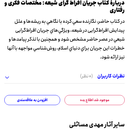
دربارۀ کتاب جریان افراط گرای شیعه: مختصات فکری و
رفتاری
در کتاب حاضر، نگارنده سعي کرده با نگاهي به ريشه‌ها و علل
پيدايش افراط‌گرايی در شيعه، ويژگي‌هاي جريان افراط‌گرايی
شيعي در عصر حاضر مشخص شود و همچنين با تذکر پيامدها و
خطرات اين جريان براي دنياي اسلام، روش‌شناسي مواجهه با آنها
نيز ارائه شود.
نظرات کاربران
(0 نظر)
موجود شد اطلاع بده
افزودن به علاقه‌مندی
سایر آثار مهدی مسائلی