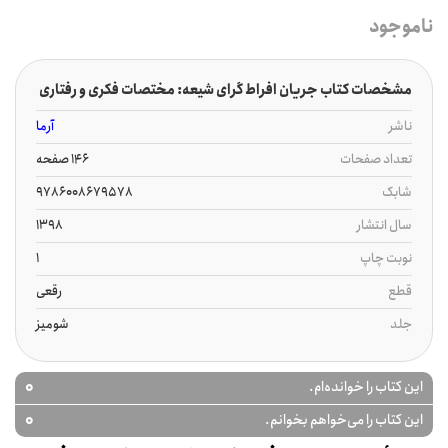
ناموجود
مشخصات کتاب جریان افراط گرای شیعه: مختصات فکری و رفتاری
ناشر
آرما
تعداد صفحات
146 صفحه
شابک
9786008679578
سال انتشار
1398
نوبت چاپ
1
قطع
رقعی
جلد
شومیز
0
این کتاب را خوانده‌ام.
0
این کتاب را می‌خواهم بخوانم.