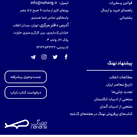
قوانین و مقررات
ایمیل:
info@nahang.ir
راهنمای خرید و ارسال
روزهای کاری از ساعت ۹ صبح تا ۵ عصر
پشتیبانی
پاسخگوی تماس شما هستیم.
آدرس دفتر مرکزی
:
تهران، میدان انقلاب
خیابان ژاندارمری، بین کارگر و منیری جاوید،
پلاک 121، واحد ۴.
کدپستی: 131465433۶
پیشنهاد نهنگ
جست‌وجوی پیشرفته
مطالعات انقلاب
تاریخ معاصر ایران
تجدید چاپی‌ها
درخواست کتاب نایاب
منتخبی از ادبیات انگلستان
منتخبی از ادبیات آلمان
کتاب‌های پرفروش نهنگ در هفته‌های گذشته