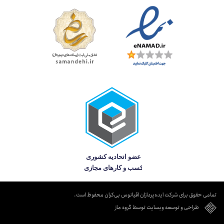
تمامی حقوق برای شرکت ایده‌پردازان اقیانوس بی‌کران محفوظ است.
طراحی و توسعه وبسایت توسط گروه ماز