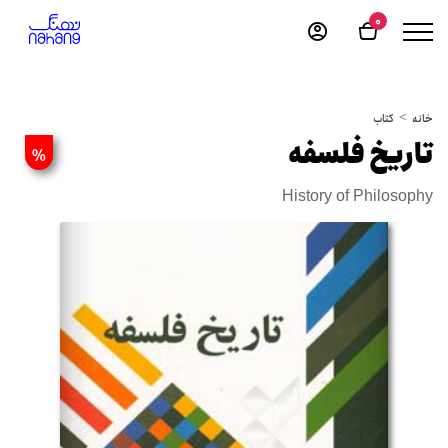
0
خانه
کتاب
تاریخ فلسفه
%
History of Philosophy