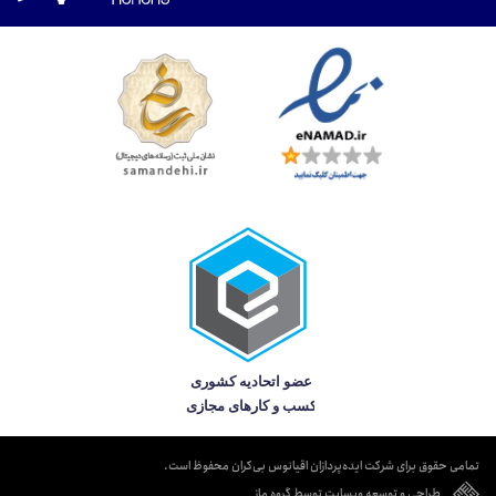
تمامی حقوق برای شرکت ایده‌پردازان اقیانوس بی‌کران محفوظ است.
طراحی و توسعه وبسایت توسط گروه ماز