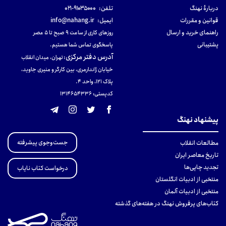
دربارهٔ نهنگ
تلفن:
۹۱۰۳۵۰۰۰-۰۲۱
قوانین و مقررات
ایمیل:
info@nahang.ir
راهنمای خرید و ارسال
روزهای کاری از ساعت ۹ صبح تا ۵ عصر
پشتیبانی
پاسخگوی تماس شما هستیم.
آدرس دفتر مرکزی
:
تهران، میدان انقلاب
خیابان ژاندارمری، بین کارگر و منیری جاوید،
پلاک 121، واحد ۴.
کدپستی: 131465433۶
پیشنهاد نهنگ
جست‌وجوی پیشرفته
مطالعات انقلاب
تاریخ معاصر ایران
تجدید چاپی‌ها
درخواست کتاب نایاب
منتخبی از ادبیات انگلستان
منتخبی از ادبیات آلمان
کتاب‌های پرفروش نهنگ در هفته‌های گذشته