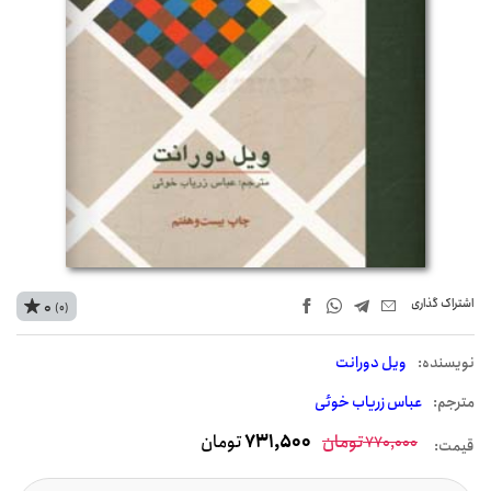
اشتراک‌ گذاری
0
(0)
نويسنده:
ویل دورانت
مترجم:
عباس زریاب خوئی
تومان
731,500
تومان
770,000
قیمت: