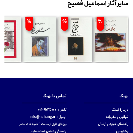
سایر آثار اسماعیل فصیح
%
%
%
نهنگ
تماس با نهنگ
دربارهٔ نهنگ
تلفن:
۹۱۰۳۵۰۰۰-۰۲۱
قوانین و مقررات
ایمیل:
info@nahang.ir
راهنمای خرید و ارسال
روزهای کاری از ساعت ۹ صبح تا ۵ عصر
پشتیبانی
پاسخگوی تماس شما هستیم.