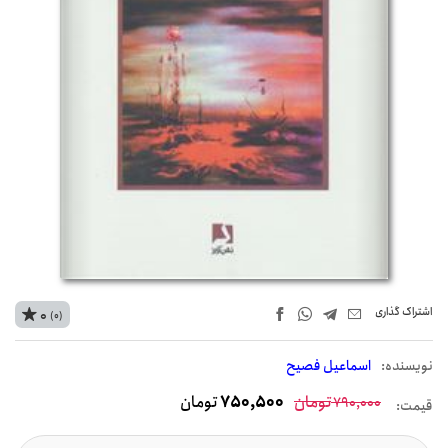
اشتراک‌ گذاری
0
(0)
نويسنده:
اسماعیل فصیح
تومان
750,500
تومان
790,000
قیمت: