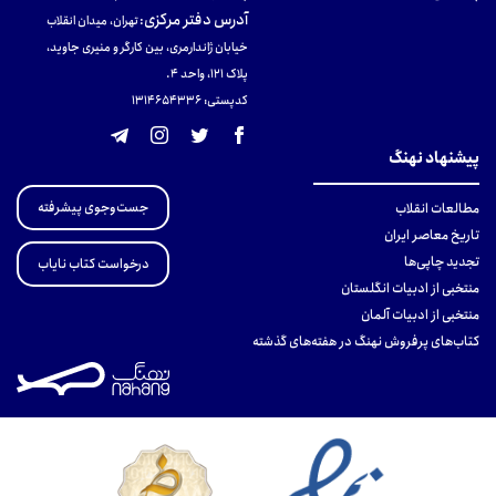
آدرس دفتر مرکزی
:
تهران، میدان انقلاب
خیابان ژاندارمری، بین کارگر و منیری جاوید،
پلاک 121، واحد ۴.
کدپستی: 131465433۶
پیشنهاد نهنگ
جست‌وجوی پیشرفته
مطالعات انقلاب
تاریخ معاصر ایران
تجدید چاپی‌ها
درخواست کتاب نایاب
منتخبی از ادبیات انگلستان
منتخبی از ادبیات آلمان
کتاب‌های پرفروش نهنگ در هفته‌های گذشته