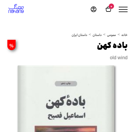
0
خانه
عمومی
داستان
داستان ایران
باده کهن
%
old wind