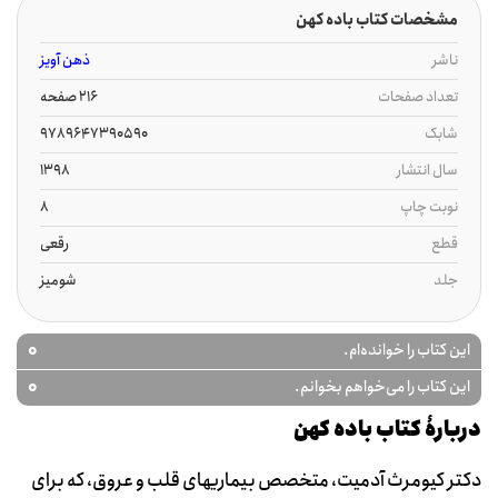
مشخصات کتاب باده کهن
ناشر
ذهن آویز
تعداد صفحات
216 صفحه
شابک
9789647390590
سال انتشار
1398
نوبت چاپ
8
قطع
رقعی
جلد
شومیز
0
این کتاب را خوانده‌ام.
0
این کتاب را می‌خواهم بخوانم.
دربارۀ کتاب باده کهن
دکتر کیومرث آدمیت، متخصص بیماریهای قلب و عروق، که برای