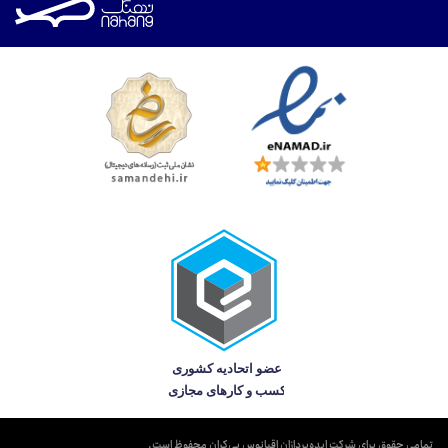
تمامی حقوق برای شرکت ایده‌پردازان اقیانوس بی‌کران محفوظ است.