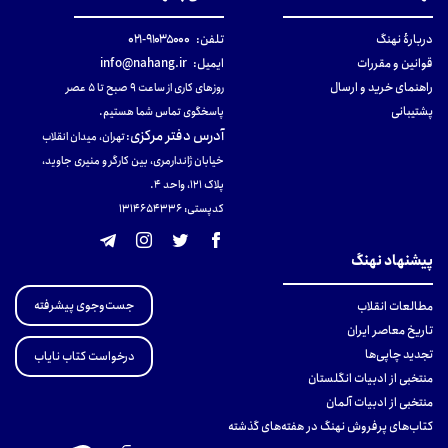
دربارهٔ نهنگ
تلفن:
۹۱۰۳۵۰۰۰-۰۲۱
قوانین و مقررات
ایمیل:
info@nahang.ir
راهنمای خرید و ارسال
روزهای کاری از ساعت ۹ صبح تا ۵ عصر
پشتیبانی
پاسخگوی تماس شما هستیم.
آدرس دفتر مرکزی
:
تهران، میدان انقلاب
خیابان ژاندارمری، بین کارگر و منیری جاوید،
پلاک 121، واحد ۴.
کدپستی: 131465433۶
پیشنهاد نهنگ
جست‌وجوی پیشرفته
مطالعات انقلاب
تاریخ معاصر ایران
تجدید چاپی‌ها
درخواست کتاب نایاب
منتخبی از ادبیات انگلستان
منتخبی از ادبیات آلمان
کتاب‌های پرفروش نهنگ در هفته‌های گذشته