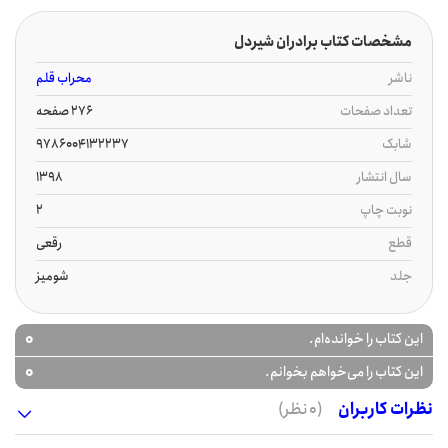
مشخصات کتاب برادران شیردل
ناشر
محراب قلم
تعداد صفحات
276 صفحه
شابک
9786004132237
سال انتشار
1398
نوبت چاپ
2
قطع
رقعی
جلد
شومیز
0
این کتاب را خوانده‌ام.
0
این کتاب را می‌خواهم بخوانم.
نظرات کاربران
(0 نظر)