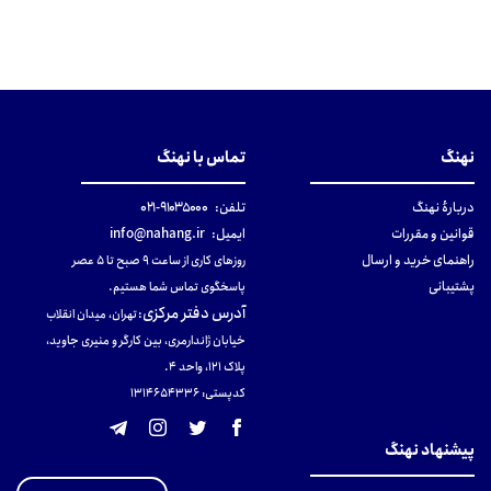
نهنگ
تماس با نهنگ
دربارهٔ نهنگ
تلفن:
۹۱۰۳۵۰۰۰-۰۲۱
قوانین و مقررات
ایمیل:
info@nahang.ir
راهنمای خرید و ارسال
روزهای کاری از ساعت ۹ صبح تا ۵ عصر
پشتیبانی
پاسخگوی تماس شما هستیم.
آدرس دفتر مرکزی
:
تهران، میدان انقلاب
خیابان ژاندارمری، بین کارگر و منیری جاوید،
پلاک 121، واحد ۴.
کدپستی: 131465433۶
پیشنهاد نهنگ