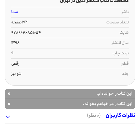
مشخصات کتاب ملانصرالدین در تهران
ناشر
سما
تعداد صفحات
192 صفحه
شابک
9789646851054
سال انتشار
1398
نوبت چاپ
9
قطع
رقعی
جلد
شومیز
0
این کتاب را خوانده‌ام.
0
این کتاب را می‌خواهم بخوانم.
نظرات کاربران
(0 نظر)