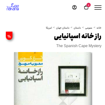
0
خانه
عمومی
داستان
داستان جهان
امریکا
راز خانه اسپانیایی
%
The Spanish Cape Mystery