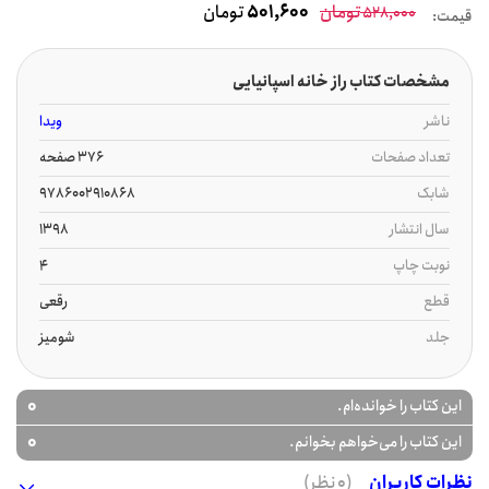
تومان
501,600
تومان
528,000
قیمت:
مشخصات کتاب راز خانه اسپانیایی
ناشر
ویدا
تعداد صفحات
376 صفحه
شابک
9786002910868
سال انتشار
1398
نوبت چاپ
4
قطع
رقعی
جلد
شومیز
0
این کتاب را خوانده‌ام.
0
این کتاب را می‌خواهم بخوانم.
نظرات کاربران
(0 نظر)