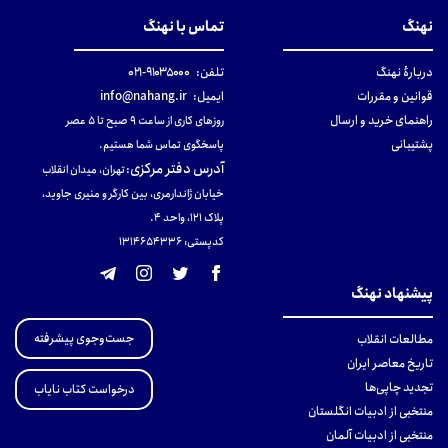
نهنگ
تماس با نهنگ
دربارهٔ نهنگ
تلفن:
۹۱۰۳۵۰۰۰-۰۲۱
قوانین و مقررات
ایمیل:
info@nahang.ir
راهنمای خرید و ارسال
روزهای کاری از ساعت ۹ صبح تا ۵ عصر
پشتیبانی
پاسخگوی تماس شما هستیم.
آدرس دفتر مرکزی
:
تهران، میدان انقلاب
خیابان ژاندارمری، بین کارگر و منیری جاوید،
پلاک 121، واحد ۴.
کدپستی: 131465433۶
پیشنهاد نهنگ
جست‌وجوی پیشرفته
مطالعات انقلاب
تاریخ معاصر ایران
تجدید چاپی‌ها
درخواست کتاب نایاب
منتخبی از ادبیات انگلستان
منتخبی از ادبیات آلمان