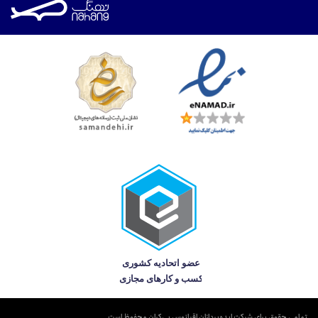
تمامی حقوق برای شرکت ایده‌پردازان اقیانوس بی‌کران محفوظ است.