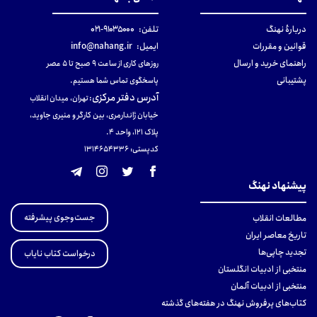
دربارهٔ نهنگ
تلفن:
۹۱۰۳۵۰۰۰-۰۲۱
قوانین و مقررات
ایمیل:
info@nahang.ir
راهنمای خرید و ارسال
روزهای کاری از ساعت ۹ صبح تا ۵ عصر
پشتیبانی
پاسخگوی تماس شما هستیم.
آدرس دفتر مرکزی
:
تهران، میدان انقلاب
خیابان ژاندارمری، بین کارگر و منیری جاوید،
پلاک 121، واحد ۴.
کدپستی: 131465433۶
پیشنهاد نهنگ
جست‌وجوی پیشرفته
مطالعات انقلاب
تاریخ معاصر ایران
تجدید چاپی‌ها
درخواست کتاب نایاب
منتخبی از ادبیات انگلستان
منتخبی از ادبیات آلمان
کتاب‌های پرفروش نهنگ در هفته‌های گذشته