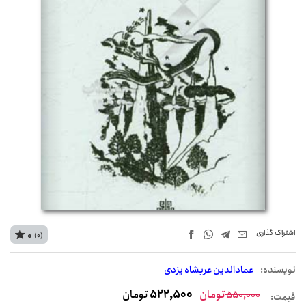
اشتراک‌ گذاری
0
(0)
نويسنده:
عمادالدین عربشاه یزدی
تومان
522,500
تومان
550,000
قیمت: