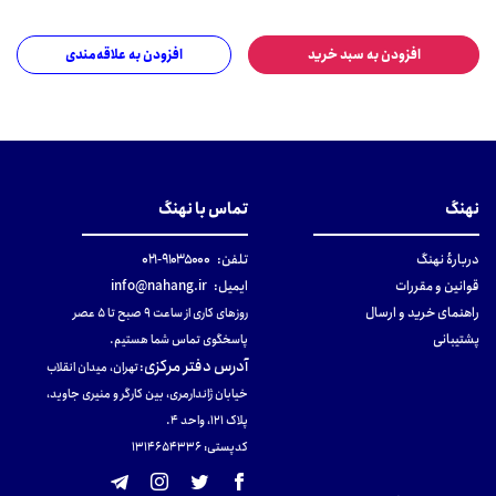
افزودن به سبد خرید
افزودن به علاقه‌مندی
نهنگ
تماس با نهنگ
دربارهٔ نهنگ
تلفن:
۹۱۰۳۵۰۰۰-۰۲۱
قوانین و مقررات
ایمیل:
info@nahang.ir
راهنمای خرید و ارسال
روزهای کاری از ساعت ۹ صبح تا ۵ عصر
پشتیبانی
پاسخگوی تماس شما هستیم.
آدرس دفتر مرکزی
:
تهران، میدان انقلاب
خیابان ژاندارمری، بین کارگر و منیری جاوید،
پلاک 121، واحد ۴.
کدپستی: 131465433۶