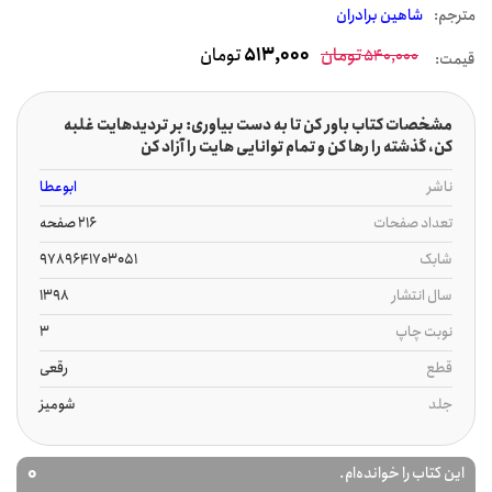
مترجم:
شاهین برادران
تومان
513,000
تومان
540,000
قیمت:
مشخصات کتاب باور کن تا به دست بیاوری: بر تردیدهایت غلبه
کن، گذشته را رها کن و تمام توانایی هایت را آزاد کن
ناشر
ابوعطا
تعداد صفحات
216 صفحه
شابک
9789641703051
سال انتشار
1398
نوبت چاپ
3
قطع
رقعی
جلد
شومیز
0
این کتاب را خوانده‌ام.