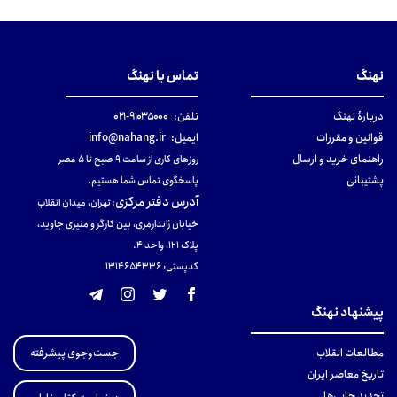
نهنگ
تماس با نهنگ
دربارهٔ نهنگ
تلفن:
۹۱۰۳۵۰۰۰-۰۲۱
قوانین و مقررات
ایمیل:
info@nahang.ir
راهنمای خرید و ارسال
روزهای کاری از ساعت ۹ صبح تا ۵ عصر
پشتیبانی
پاسخگوی تماس شما هستیم.
آدرس دفتر مرکزی
:
تهران، میدان انقلاب
خیابان ژاندارمری، بین کارگر و منیری جاوید،
پلاک 121، واحد ۴.
کدپستی: 131465433۶
پیشنهاد نهنگ
جست‌وجوی پیشرفته
مطالعات انقلاب
تاریخ معاصر ایران
تجدید چاپی‌ها