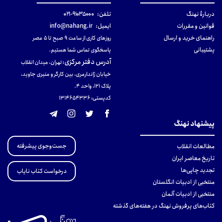
دربارهٔ نهنگ
تلفن:
۹۱۰۳۵۰۰۰-۰۲۱
قوانین و مقررات
ایمیل:
info@nahang.ir
راهنمای خرید و ارسال
روزهای کاری از ساعت ۹ صبح تا ۵ عصر
پشتیبانی
پاسخگوی تماس شما هستیم.
آدرس دفتر مرکزی
:
تهران، میدان انقلاب
خیابان ژاندارمری، بین کارگر و منیری جاوید،
پلاک 121، واحد ۴.
کدپستی: 131465433۶
پیشنهاد نهنگ
جست‌وجوی پیشرفته
مطالعات انقلاب
تاریخ معاصر ایران
تجدید چاپی‌ها
درخواست کتاب نایاب
منتخبی از ادبیات انگلستان
منتخبی از ادبیات آلمان
کتاب‌های پرفروش نهنگ در هفته‌های گذشته