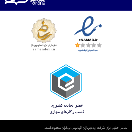
تمامی حقوق برای شرکت ایده‌پردازان اقیانوس بی‌کران محفوظ است.