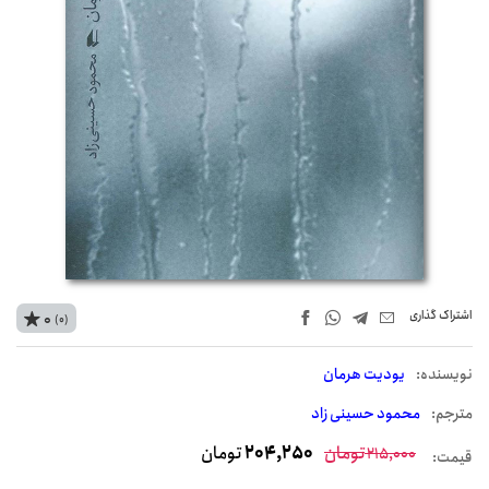
اشتراک‌ گذاری
0
(0)
نويسنده:
یودیت هرمان
مترجم:
محمود حسینی زاد
تومان
204,250
تومان
215,000
قیمت: