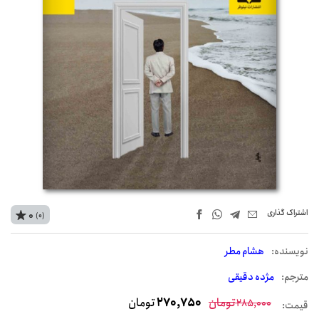
اشتراک‌ گذاری
0
(0)
نويسنده:
هشام مطر
مترجم:
مژده دقیقی
تومان
270,750
تومان
285,000
قیمت: