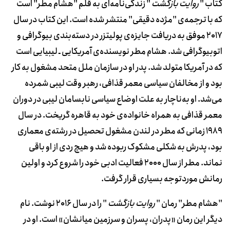
کتاب "
روایت بازگشت
" زندگی‌نامه‌ای به قلم "هشام مطر" است
که با ترجمه‌ی "مژده دقیقی" منتشر شده است. این کتاب در سال
2017 موفق به دریافت جایزه‌ی پولیتزر در دسته‌بندی بیوگرافی و
اتوبیوگرافی شد. هشام مطر نویسنده‌ی آمریکایی ـ لیبیایی است
که در آمریکا متولد شد. پدر او در سازمان ملل متحد مشغول به کار
بود و از مخالفان سیاسی معمر قذافی، رهبر وقت لیبی شمرده
می‌شد. او به‌ناچار به علت اوضاع سیاسی نابسامان لیبی در دوران
معمر قذافی به همراه خانواده‌ی خود به قاهره گریخت. در سال
1989 زمانی که مطر در لندن مشغول تحصیل در رشته‌ی معماری
بود، پدرش به شکلی مشکوک ربوده شد و هیچ ردی از او باقی
نماند. مطر از سال 2000 فعالیت ادبی خود را شروع کرد و اولین
رمانش موردتوجه بسیاری قرار گرفت.
"هشام مطر" رمان "
روایت بازگشت
" را در سال 2016 نوشت. نام
دیگر این رمان «پدران، پسران و سرزمین میانشان» است. او در