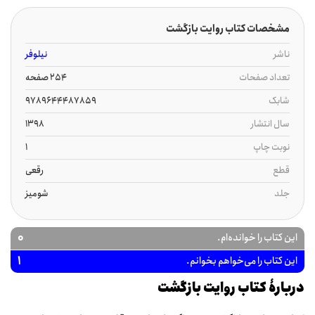
مشخصات کتاب روایت بازگشت
ناشر
نیلوفر
تعداد صفحات
254 صفحه
شابک
9789644487859
سال انتشار
1398
نوبت چاپ
1
قطع
رقعی
جلد
شومیز
0
این کتاب را خوانده‌ام.
1
این کتاب را می‌خواهم بخوانم.
دربارۀ کتاب روایت بازگشت