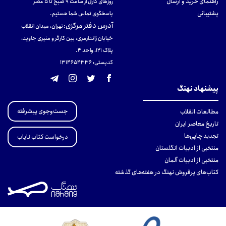
راهنمای خرید و ارسال
روزهای کاری از ساعت ۹ صبح تا ۵ عصر
پشتیبانی
پاسخگوی تماس شما هستیم.
آدرس دفتر مرکزی
:
تهران، میدان انقلاب
خیابان ژاندارمری، بین کارگر و منیری جاوید،
پلاک 121، واحد ۴.
کدپستی: 131465433۶
پیشنهاد نهنگ
جست‌وجوی پیشرفته
مطالعات انقلاب
تاریخ معاصر ایران
تجدید چاپی‌ها
درخواست کتاب نایاب
منتخبی از ادبیات انگلستان
منتخبی از ادبیات آلمان
کتاب‌های پرفروش نهنگ در هفته‌های گذشته