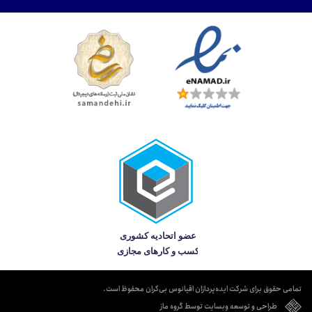
تمامی حقوق برای شرکت ایده‌پردازان اقیانوس بی‌کران محفوظ است.
طراحی و توسعه وبسایت توسط گروه ماز