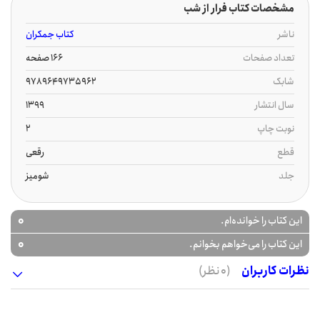
مشخصات کتاب فرار از شب
ناشر
کتاب جمکران
تعداد صفحات
166 صفحه
شابک
9789649735962
سال انتشار
1399
نوبت چاپ
2
قطع
رقعی
جلد
شومیز
0
این کتاب را خوانده‌ام.
0
این کتاب را می‌خواهم بخوانم.
نظرات کاربران
(0 نظر)