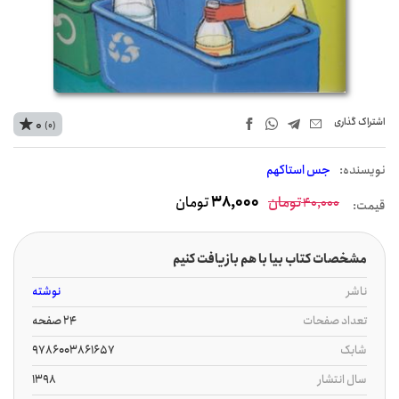
اشتراک‌ گذاری
0
(0)
نويسنده:
جس استاکهم
تومان
38,000
تومان
40,000
قیمت:
مشخصات کتاب بیا با هم بازیافت کنیم
ناشر
نوشته
تعداد صفحات
24 صفحه
شابک
9786003861657
سال انتشار
1398