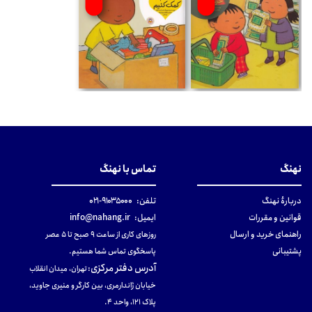
نهنگ
تماس با نهنگ
دربارهٔ نهنگ
تلفن:
۹۱۰۳۵۰۰۰-۰۲۱
قوانین و مقررات
ایمیل:
info@nahang.ir
راهنمای خرید و ارسال
روزهای کاری از ساعت ۹ صبح تا ۵ عصر
پشتیبانی
پاسخگوی تماس شما هستیم.
آدرس دفتر مرکزی
:
تهران، میدان انقلاب
خیابان ژاندارمری، بین کارگر و منیری جاوید،
پلاک 121، واحد ۴.