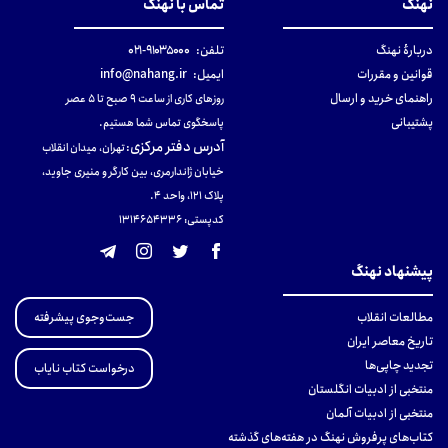
نهنگ
تماس با نهنگ
دربارهٔ نهنگ
تلفن:
۹۱۰۳۵۰۰۰-۰۲۱
قوانین و مقررات
ایمیل:
info@nahang.ir
راهنمای خرید و ارسال
روزهای کاری از ساعت ۹ صبح تا ۵ عصر
پشتیبانی
پاسخگوی تماس شما هستیم.
آدرس دفتر مرکزی
:
تهران، میدان انقلاب
خیابان ژاندارمری، بین کارگر و منیری جاوید،
پلاک 121، واحد ۴.
کدپستی: 131465433۶
پیشنهاد نهنگ
جست‌وجوی پیشرفته
مطالعات انقلاب
تاریخ معاصر ایران
تجدید چاپی‌ها
درخواست کتاب نایاب
منتخبی از ادبیات انگلستان
منتخبی از ادبیات آلمان
کتاب‌های پرفروش نهنگ در هفته‌های گذشته