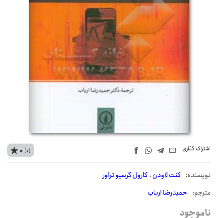
اشتراک‌ گذاری
0
(0)
نويسنده:
کنت لاودن
کارول گرسیو تراور
مترجم:
حمیدرضا ارباب
ناموجود