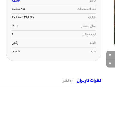
ناشر
چشمه
تعداد صفحات
200 صفحه
شابک
9786002299147
سال انتشار
1399
نوبت چاپ
4
قطع
رقعی
جلد
شومیز
0
0
نظرات کاربران
(0 نظر)