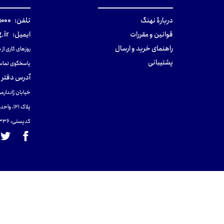
دربارهٔ نهنگ
تلفن:
۰-۰۲۱
قوانین و مقررات
ایمیل:
.ir
راهنمای خرید و ارسال
روزهای کاری از ساعت ۹ صب
پشتیبانی
پاسخگوی تماس
آدرس دفتر 
خیابان ژاندارمر
پلاک 121، واحد ۴.
کدپستی: 131465433۶