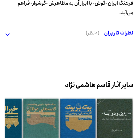
فرهنگ ایران -گوش- با ابراز آن به مظاهرش -گوشوار- فراهم
می‌آید.
نظرات کاربران
(0 نظر)
سایر آثار قاسم هاشمی نژاد