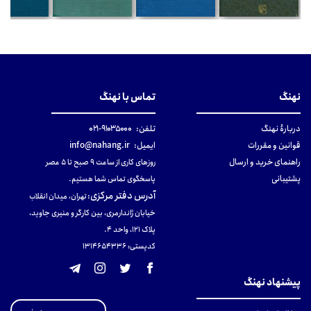
نهنگ
تماس با نهنگ
دربارهٔ نهنگ
تلفن:
۹۱۰۳۵۰۰۰-۰۲۱
قوانین و مقررات
ایمیل:
info@nahang.ir
راهنمای خرید و ارسال
روزهای کاری از ساعت ۹ صبح تا ۵ عصر
پشتیبانی
پاسخگوی تماس شما هستیم.
آدرس دفتر مرکزی
:
تهران، میدان انقلاب
خیابان ژاندارمری، بین کارگر و منیری جاوید،
پلاک 121، واحد ۴.
کدپستی: 131465433۶
پیشنهاد نهنگ