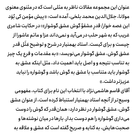
عنوان این مجموعه مقالات ناظر به مثلی است که در مثنوی معنوی
مولانا، جلال‌الدین محمد بلخی، آمده است: «پیش مؤمن کی بُوَد
این غصه خوار/ قدرِ عشقؤ گوش عشق گوشوار»؛ در حکایت شاعری
غریب که به شهر حلب در می‌آید و نمی‌داند عزا و ماتم عاشورا از
چیست و برای کیست. استاد بهمنیار در شرح و توضیح مَثَل قدر
عشق گوش، عشق گوشوار می‌نویسد: «به مقدمات و فرع یک چیز
به تناسب نتیجه و و اصل باید اهمیت داد، مثل اینکه عشق به
گوشوار باید متناسب با عشق به گوش باشد و گوشواره را نباید
عزیزتر داشت.»
آقای قاسم هاشمی‌نژاد با انتخاب این نام برای کتاب، مفهومی
وسیع‌تر از آنچه استاد بهمنیار استنباط کرده است، از عنوان عشق
گوش، عشق گوشوار در نظر دارد: همان‌قدر که گوش را دوست
می‌داری گوشواره را هم دوست بدار. بارها در میان نوشته‌ها و
صحبت‌هایش، به کنایه و صریح گفته است که عشق و علاقه به