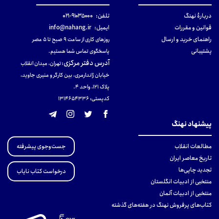
دربارهٔ نهنگ
تلفن:
۹۱۰۳۵۰۰۰-۰۲۱
قوانین و مقررات
ایمیل:
info@nahang.ir
راهنمای خرید و ارسال
روزهای کاری از ساعت ۹ صبح تا ۵ عصر
پشتیبانی
پاسخگوی تماس شما هستیم.
آدرس دفتر مرکزی
:
تهران، میدان انقلاب
خیابان ژاندارمری، بین کارگر و منیری جاوید،
پلاک 121، واحد ۴.
کدپستی: 131465433۶
پیشنهاد نهنگ
جست‌وجوی پیشرفته
مطالعات انقلاب
تاریخ معاصر ایران
تجدید چاپی‌ها
درخواست کتاب نایاب
منتخبی از ادبیات انگلستان
منتخبی از ادبیات آلمان
کتاب‌های پرفروش نهنگ در هفته‌های گذشته