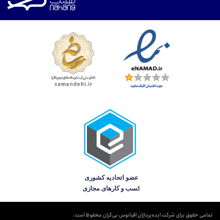
تمامی حقوق برای شرکت ایده‌پردازان اقیانوس بی‌کران محفوظ است.