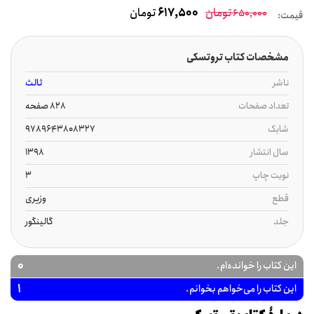
تومان
617,500
تومان
650,000
قیمت:
مشخصات کتاب تروتسکی
ناشر
ثالث
تعداد صفحات
828 صفحه
شابک
9789643808327
سال انتشار
1398
نوبت چاپ
3
قطع
وزیری
جلد
گالینگور
0
این کتاب را خوانده‌ام.
1
این کتاب را می‌خواهم بخوانم.