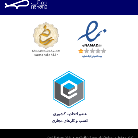
تمامی حقوق برای شرکت ایده‌پردازان اقیانوس بی‌کران محفوظ است.