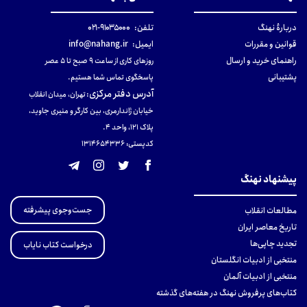
دربارهٔ نهنگ
تلفن:
۹۱۰۳۵۰۰۰-۰۲۱
قوانین و مقررات
ایمیل:
info@nahang.ir
راهنمای خرید و ارسال
روزهای کاری از ساعت ۹ صبح تا ۵ عصر
پشتیبانی
پاسخگوی تماس شما هستیم.
آدرس دفتر مرکزی
:
تهران، میدان انقلاب
خیابان ژاندارمری، بین کارگر و منیری جاوید،
پلاک 121، واحد ۴.
کدپستی: 131465433۶
پیشنهاد نهنگ
جست‌وجوی پیشرفته
مطالعات انقلاب
تاریخ معاصر ایران
تجدید چاپی‌ها
درخواست کتاب نایاب
منتخبی از ادبیات انگلستان
منتخبی از ادبیات آلمان
کتاب‌های پرفروش نهنگ در هفته‌های گذشته