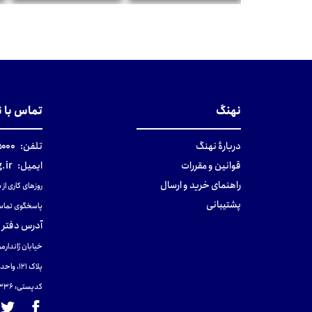
تومان
تومان
نهنگ
تماس با 
دربارهٔ نهنگ
تلفن:
۰-۰۲۱
قوانین و مقررات
ایمیل:
.ir
راهنمای خرید و ارسال
روزهای کاری از ساعت ۹ صب
پشتیبانی
پاسخگوی تماس
آدرس دفتر 
خیابان ژاندارمر
پلاک 121، واحد ۴.
کدپستی: 131465433۶