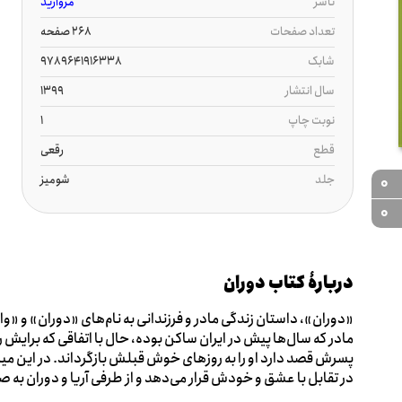
ناشر
مروارید
تعداد صفحات
268 صفحه
شابک
9789641916338
سال انتشار
1399
نوبت چاپ
1
قطع
رقعی
جلد
شومیز
0
0
دربارۀ کتاب دوران
«دوران»، داستان زندگی مادر و فرزندانی به نام‌های «دوران» و «وال
مادر که سال‌ها پیش در ایران ساکن بوده، حال با اتفاقی که برایش
پسرش قصد دارد او را به روزهای خوش قبلش بازگرداند. در این میان 
در تقابل با عشق و خودش قرار می‌دهد و از طرفی آریا و دوران به ص