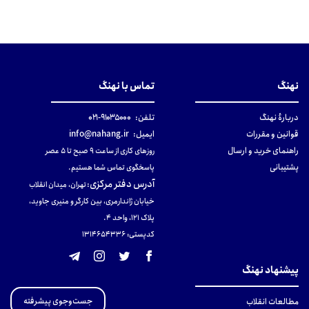
نهنگ
تماس با نهنگ
دربارهٔ نهنگ
تلفن:
۹۱۰۳۵۰۰۰-۰۲۱
قوانین و مقررات
ایمیل:
info@nahang.ir
راهنمای خرید و ارسال
روزهای کاری از ساعت ۹ صبح تا ۵ عصر
پشتیبانی
پاسخگوی تماس شما هستیم.
آدرس دفتر مرکزی
:
تهران، میدان انقلاب
خیابان ژاندارمری، بین کارگر و منیری جاوید،
پلاک 121، واحد ۴.
کدپستی: 131465433۶
پیشنهاد نهنگ
جست‌وجوی پیشرفته
مطالعات انقلاب