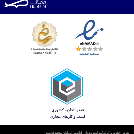
تمامی حقوق برای شرکت ایده‌پردازان اقیانوس بی‌کران محفوظ است.