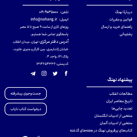
دربارهٔ نهنگ
تلفن:
۹۱۰۳۵۰۰۰-۰۲۱
قوانین و مقررات
ایمیل:
info@nahang.ir
راهنمای خرید و ارسال
روزهای کاری از ساعت ۹ صبح تا ۵ عصر
پشتیبانی
پاسخگوی تماس شما هستیم.
آدرس دفتر مرکزی
:
تهران، میدان انقلاب
خیابان ژاندارمری، بین کارگر و منیری جاوید،
پلاک 121، واحد ۴.
کدپستی: 131465433۶
پیشنهاد نهنگ
جست‌وجوی پیشرفته
مطالعات انقلاب
تاریخ معاصر ایران
تجدید چاپی‌ها
درخواست کتاب نایاب
منتخبی از ادبیات انگلستان
منتخبی از ادبیات آلمان
کتاب‌های پرفروش نهنگ در هفته‌های گذشته