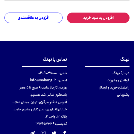
افزودن به سبد خرید
افزودن به علاقه‌مندی
نهنگ
تماس با نهنگ
دربارهٔ نهنگ
تلفن:
۹۱۰۳۵۰۰۰-۰۲۱
قوانین و مقررات
ایمیل:
info@nahang.ir
راهنمای خرید و ارسال
روزهای کاری از ساعت ۹ صبح تا ۵ عصر
پشتیبانی
پاسخگوی تماس شما هستیم.
آدرس دفتر مرکزی
:
تهران، میدان انقلاب
خیابان ژاندارمری، بین کارگر و منیری جاوید،
پلاک 121، واحد ۴.
کدپستی: 131465433۶