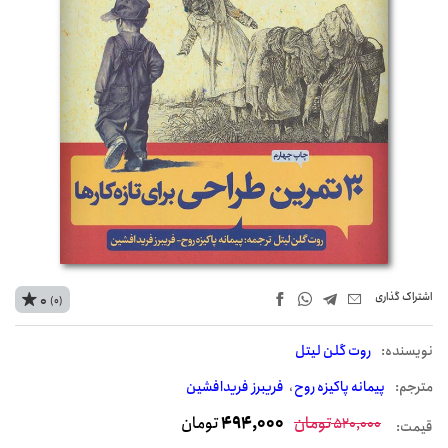
اشتراک‌ گذاری
0
(0)
نويسنده:
روت گلن لیتل
مترجم:
پیمانه پاکیزه روح
فریبرز فریدافشین
تومان
494,000
تومان
520,000
قیمت: