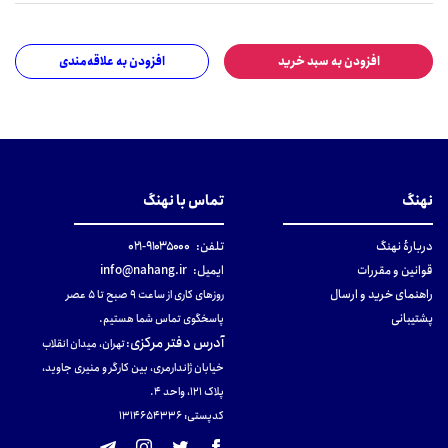
افزودن به سبد خرید
افزودن به علاقه‌مندی
نهنگ
تماس با نهنگ
دربارهٔ نهنگ
تلفن:
۹۱۰۳۵۰۰۰-۰۲۱
قوانین و مقررات
ایمیل:
info@nahang.ir
راهنمای خرید و ارسال
روزهای کاری از ساعت ۹ صبح تا ۵ عصر
پشتیبانی
پاسخگوی تماس شما هستیم.
آدرس دفتر مرکزی
:
تهران، میدان انقلاب
خیابان ژاندارمری، بین کارگر و منیری جاوید،
پلاک 121، واحد ۴.
کدپستی: 131465433۶