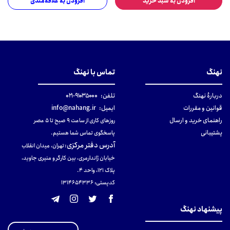
افزودن به سبد خرید
افزودن به علاقه‌مندی
نهنگ
تماس با نهنگ
دربارهٔ نهنگ
تلفن:
۹۱۰۳۵۰۰۰-۰۲۱
قوانین و مقررات
ایمیل:
info@nahang.ir
راهنمای خرید و ارسال
روزهای کاری از ساعت ۹ صبح تا ۵ عصر
پشتیبانی
پاسخگوی تماس شما هستیم.
آدرس دفتر مرکزی
:
تهران، میدان انقلاب
خیابان ژاندارمری، بین کارگر و منیری جاوید،
پلاک 121، واحد ۴.
کدپستی: 131465433۶
پیشنهاد نهنگ