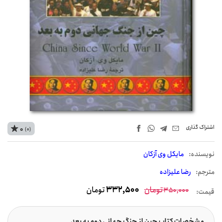
اشتراک‌ گذاری
0
(0)
نويسنده:
مایکل وی آزکان
مترجم:
رضا علیزاده
تومان
332,500
تومان
350,000
قیمت:
مشخصات کتاب چین از جنگ جهانی دوم به بعد