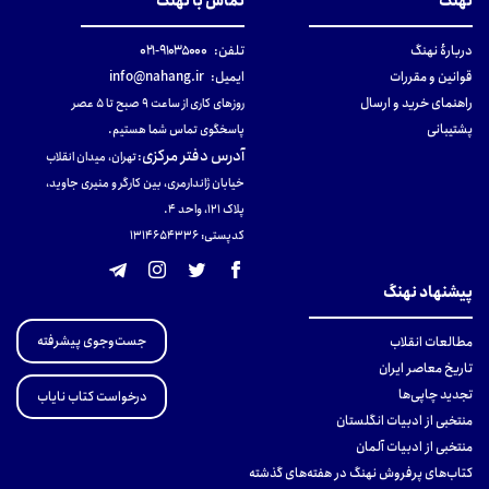
نهنگ
تماس با نهنگ
دربارهٔ نهنگ
تلفن:
۹۱۰۳۵۰۰۰-۰۲۱
قوانین و مقررات
ایمیل:
info@nahang.ir
راهنمای خرید و ارسال
روزهای کاری از ساعت ۹ صبح تا ۵ عصر
پشتیبانی
پاسخگوی تماس شما هستیم.
آدرس دفتر مرکزی
:
تهران، میدان انقلاب
خیابان ژاندارمری، بین کارگر و منیری جاوید،
پلاک 121، واحد ۴.
کدپستی: 131465433۶
پیشنهاد نهنگ
جست‌وجوی پیشرفته
مطالعات انقلاب
تاریخ معاصر ایران
تجدید چاپی‌ها
درخواست کتاب نایاب
منتخبی از ادبیات انگلستان
منتخبی از ادبیات آلمان
کتاب‌های پرفروش نهنگ در هفته‌های گذشته