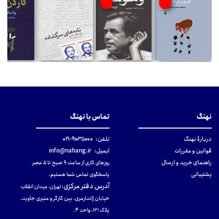
نهنگ
تماس با نهنگ
دربارهٔ نهنگ
تلفن:
۹۱۰۳۵۰۰۰-۰۲۱
قوانین و مقررات
ایمیل:
info@nahang.ir
راهنمای خرید و ارسال
روزهای کاری از ساعت ۹ صبح تا ۵ عصر
پشتیبانی
پاسخگوی تماس شما هستیم.
آدرس دفتر مرکزی
:
تهران، میدان انقلاب
خیابان ژاندارمری، بین کارگر و منیری جاوید،
پلاک 121، واحد ۴.