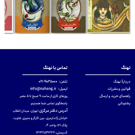
نهنگ
تماس با نهنگ
دربارهٔ نهنگ
تلفن:
۹۱۰۳۵۰۰۰-۰۲۱
قوانین و مقررات
ایمیل:
info@nahang.ir
راهنمای خرید و ارسال
روزهای کاری از ساعت ۹ صبح تا ۵ عصر
پشتیبانی
پاسخگوی تماس شما هستیم.
آدرس دفتر مرکزی
:
تهران، میدان انقلاب
خیابان ژاندارمری، بین کارگر و منیری جاوید،
پلاک 121، واحد ۴.
کدپستی: 131465433۶