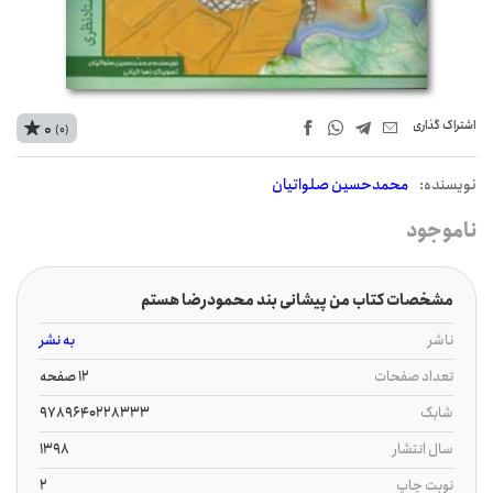
اشتراک‌ گذاری
0
(0)
نويسنده:
محمدحسین صلواتیان
ناموجود
مشخصات کتاب من پیشانی بند محمودرضا هستم
ناشر
به نشر
تعداد صفحات
12 صفحه
شابک
9789640228333
سال انتشار
1398
نوبت چاپ
2