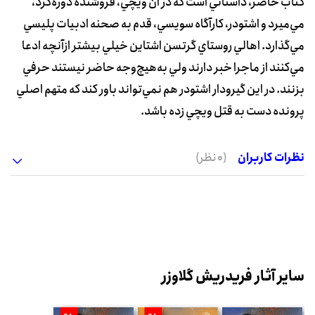
کتاب حاضر، داستاني است که در آن ويچي، فروشنده دوره‌گرد،
مي‌ميرد و اشتودر، کارآگاه سويسي، قدم به صحنه ادبيات پليسي
مي‌گذارد. اهالي روستاي گرتسن اشتاين خيلي بيشتر ازآنچه ادعا
مي‌کنند از ماجرا خبر دارند ولي به‌هيچ‌وجه حاضر نيستند حرفي
بزنند. در اين گيرودار اشتودر هم نمي‌تواند باور کند که متهم اصلي
پرونده دست به قتل ويچي زده باشد.
نظرات کاربران
(0 نظر)
سایر آثار فریدریش گلاوزر