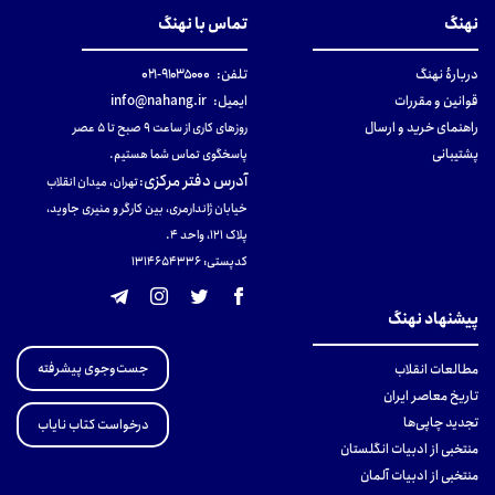
نهنگ
تماس با نهنگ
دربارهٔ نهنگ
تلفن:
۹۱۰۳۵۰۰۰-۰۲۱
قوانین و مقررات
ایمیل:
info@nahang.ir
راهنمای خرید و ارسال
روزهای کاری از ساعت ۹ صبح تا ۵ عصر
پشتیبانی
پاسخگوی تماس شما هستیم.
آدرس دفتر مرکزی
:
تهران، میدان انقلاب
خیابان ژاندارمری، بین کارگر و منیری جاوید،
پلاک 121، واحد ۴.
کدپستی: 131465433۶
پیشنهاد نهنگ
جست‌وجوی پیشرفته
مطالعات انقلاب
تاریخ معاصر ایران
تجدید چاپی‌ها
درخواست کتاب نایاب
منتخبی از ادبیات انگلستان
منتخبی از ادبیات آلمان