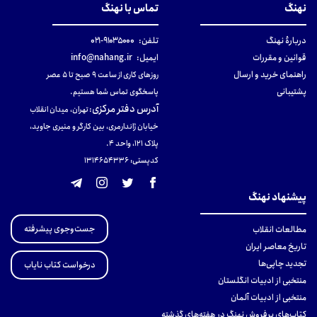
نهنگ
تماس با نهنگ
دربارهٔ نهنگ
تلفن:
۹۱۰۳۵۰۰۰-۰۲۱
قوانین و مقررات
ایمیل:
info@nahang.ir
راهنمای خرید و ارسال
روزهای کاری از ساعت ۹ صبح تا ۵ عصر
پشتیبانی
پاسخگوی تماس شما هستیم.
آدرس دفتر مرکزی
:
تهران، میدان انقلاب
خیابان ژاندارمری، بین کارگر و منیری جاوید،
پلاک 121، واحد ۴.
کدپستی: 131465433۶
پیشنهاد نهنگ
جست‌وجوی پیشرفته
مطالعات انقلاب
تاریخ معاصر ایران
تجدید چاپی‌ها
درخواست کتاب نایاب
منتخبی از ادبیات انگلستان
منتخبی از ادبیات آلمان
کتاب‌های پرفروش نهنگ در هفته‌های گذشته