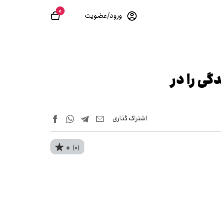
0
ورود/عضویت
گی را در
اشتراک‌ گذاری
0
(0)