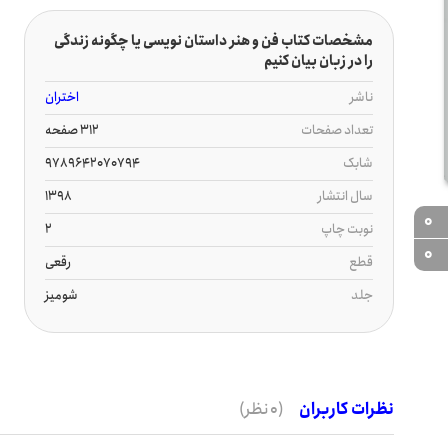
مشخصات کتاب فن و هنر داستان نویسی یا چگونه زندگی
را در زبان بیان کنیم
ناشر
اختران
تعداد صفحات
312 صفحه
شابک
9789642070794
سال انتشار
1398
0
نوبت چاپ
2
0
قطع
رقعی
جلد
شومیز
نظرات کاربران
(0 نظر)