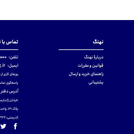
نهنگ
تماس با 
دربارهٔ نهنگ
تلفن:
۰-۰۲۱
قوانین و مقررات
ایمیل:
.ir
راهنمای خرید و ارسال
روزهای کاری از ساعت ۹ صب
پشتیبانی
پاسخگوی تماس
آدرس دفتر 
خیابان ژاندارمر
پلاک 121، واحد ۴.
کدپستی: 131465433۶