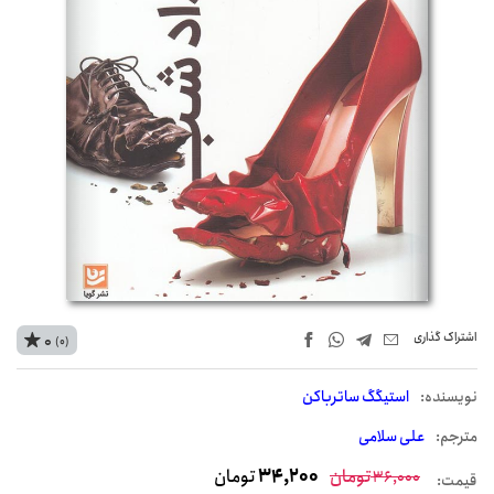
اشتراک‌ گذاری
0
(0)
نويسنده:
استیگگ ساترباکن
مترجم:
علی سلامی
تومان
34,200
تومان
36,000
قیمت: