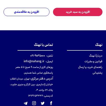
افزودن به سبد خرید
افزودن به علاقه‌مندی
نهنگ
تماس با نهنگ
دربارهٔ نهنگ
تلفن:
۹۱۰۳۵۰۰۰-۰۲۱
قوانین و مقررات
ایمیل:
info@nahang.ir
راهنمای خرید و ارسال
روزهای کاری از ساعت ۹ صبح تا ۵ عصر
پشتیبانی
پاسخگوی تماس شما هستیم.
آدرس دفتر مرکزی
:
تهران، میدان انقلاب
خیابان ژاندارمری، بین کارگر و منیری جاوید،
پلاک 121، واحد ۴.
کدپستی: 131465433۶