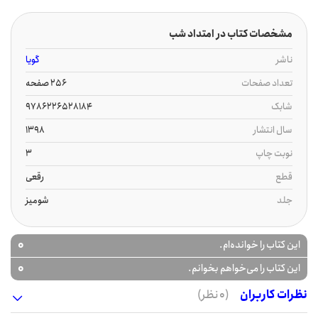
مشخصات کتاب در امتداد شب
ناشر
گویا
تعداد صفحات
256 صفحه
شابک
9786226528184
سال انتشار
1398
نوبت چاپ
3
قطع
رقعی
جلد
شومیز
0
این کتاب را خوانده‌ام.
0
این کتاب را می‌خواهم بخوانم.
نظرات کاربران
(0 نظر)