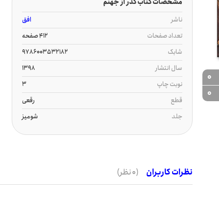
مشخصات کتاب گذر از جهنم
ناشر
افق
تعداد صفحات
412 صفحه
شابک
9786003532182
سال انتشار
1398
0
نوبت چاپ
3
0
قطع
رقعی
جلد
شومیز
نظرات کاربران
(0 نظر)