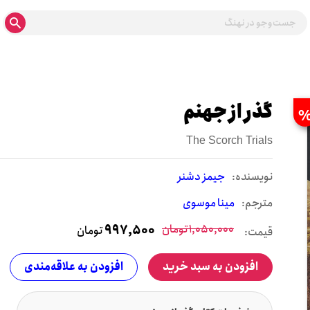
گذر از جهنم
The Scorch Trials
نويسنده:
جیمز دشنر
مترجم:
مینا موسوی
1,050,000
تومان
997,500
تومان
قیمت:
افزودن به سبد خرید
افزودن به علاقه‌مندی