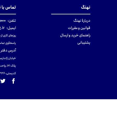
نهنگ
تماس با 
دربارهٔ نهنگ
تلفن:
۰-۰۲۱
قوانین و مقررات
ایمیل:
.ir
راهنمای خرید و ارسال
روزهای کاری از ساعت ۹ صب
پشتیبانی
پاسخگوی تماس
آدرس دفتر 
خیابان ژاندارمر
پلاک 121، واحد ۴.
کدپستی: 131465433۶