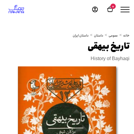
0
خانه
عمومی
داستان
داستان ایران
تاریخ بیهقی
History of Bayhaqi