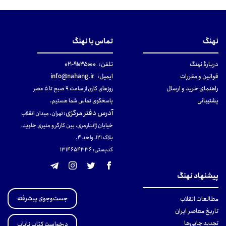
نهنگ
تماس با نهنگ
دربارهٔ نهنگ
تلفن:
۹۱۰۳۵۰۰۰-۰۲۱
قوانین و مقررات
ایمیل:
info@nahang.ir
راهنمای خرید و ارسال
روزهای کاری از ساعت ۹ صبح تا ۵ عصر
پشتیبانی
پاسخگوی تماس شما هستیم.
آدرس دفتر مرکزی
:
تهران، میدان انقلاب
خیابان ژاندارمری، بین کارگر و منیری جاوید،
پلاک 121، واحد ۴.
کدپستی: 131465433۶
پیشنهاد نهنگ
جست‌وجوی پیشرفته
مطالعات انقلاب
تاریخ معاصر ایران
تجدید چاپی‌ها
درخواست کتاب نایاب