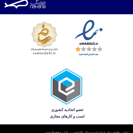
تمامی حقوق برای شرکت ایده‌پردازان اقیانوس بی‌کران محفوظ است.