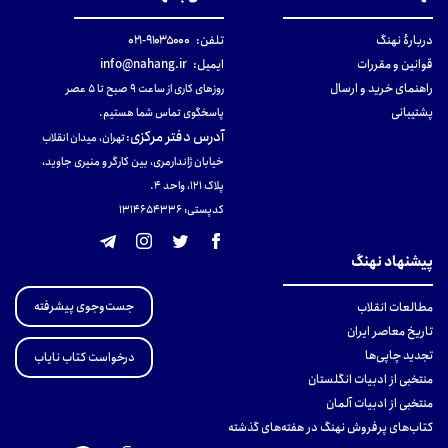
دربارهٔ نهنگ
تلفن:
۹۱۰۳۵۰۰۰-۰۲۱
قوانین و مقررات
ایمیل:
info@nahang.ir
راهنمای خرید و ارسال
روزهای کاری از ساعت ۹ صبح تا ۵ عصر
پشتیبانی
پاسخگوی تماس شما هستیم.
آدرس دفتر مرکزی
:
تهران، میدان انقلاب
خیابان ژاندارمری، بین کارگر و منیری جاوید،
پلاک 121، واحد ۴.
کدپستی: 131465433۶
پیشنهاد نهنگ
جست‌وجوی پیشرفته
مطالعات انقلاب
تاریخ معاصر ایران
تجدید چاپی‌ها
درخواست کتاب نایاب
منتخبی از ادبیات انگلستان
منتخبی از ادبیات آلمان
کتاب‌های پرفروش نهنگ در هفته‌های گذشته