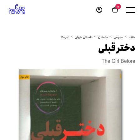
0
خانه
عمومی
داستان
داستان جهان
امریکا
دختر قبلی
The Girl Before