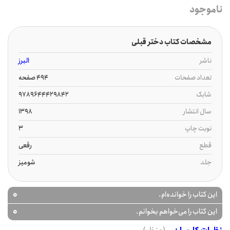
ناموجود
مشخصات کتاب دختر قبلی
ناشر
البرز
تعداد صفحات
494 صفحه
شابک
9789644429842
سال انتشار
1398
نوبت چاپ
3
قطع
رقعی
جلد
شومیز
0
این کتاب را خوانده‌ام.
0
این کتاب را می‌خواهم بخوانم.