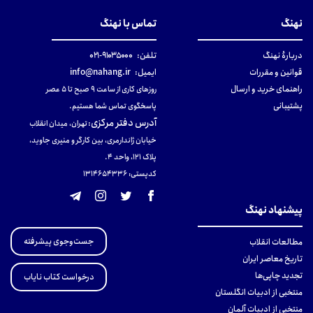
نهنگ
تماس با نهنگ
دربارهٔ نهنگ
تلفن:
۹۱۰۳۵۰۰۰-۰۲۱
قوانین و مقررات
ایمیل:
info@nahang.ir
راهنمای خرید و ارسال
روزهای کاری از ساعت ۹ صبح تا ۵ عصر
پشتیبانی
پاسخگوی تماس شما هستیم.
آدرس دفتر مرکزی
:
تهران، میدان انقلاب
خیابان ژاندارمری، بین کارگر و منیری جاوید،
پلاک 121، واحد ۴.
کدپستی: 131465433۶
پیشنهاد نهنگ
جست‌وجوی پیشرفته
مطالعات انقلاب
تاریخ معاصر ایران
تجدید چاپی‌ها
درخواست کتاب نایاب
منتخبی از ادبیات انگلستان
منتخبی از ادبیات آلمان