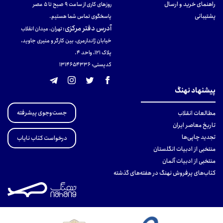
راهنمای خرید و ارسال
روزهای کاری از ساعت ۹ صبح تا ۵ عصر
پشتیبانی
پاسخگوی تماس شما هستیم.
آدرس دفتر مرکزی
:
تهران، میدان انقلاب
خیابان ژاندارمری، بین کارگر و منیری جاوید،
پلاک 121، واحد ۴.
کدپستی: 131465433۶
پیشنهاد نهنگ
جست‌وجوی پیشرفته
مطالعات انقلاب
تاریخ معاصر ایران
تجدید چاپی‌ها
درخواست کتاب نایاب
منتخبی از ادبیات انگلستان
منتخبی از ادبیات آلمان
کتاب‌های پرفروش نهنگ در هفته‌های گذشته