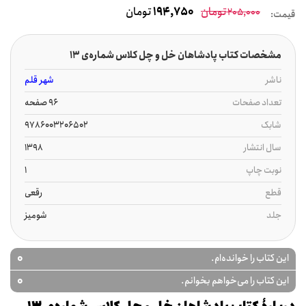
تومان
194,750
تومان
205,000
قیمت:
مشخصات کتاب پادشاهان خل و چل کلاس شماره‌ی 13
ناشر
شهر قلم
تعداد صفحات
96 صفحه
شابک
9786003206502
سال انتشار
1398
نوبت چاپ
1
قطع
رقعی
جلد
شومیز
0
این کتاب را خوانده‌ام.
0
این کتاب را می‌خواهم بخوانم.