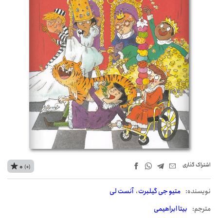
اشتراک‌ گذاری
0
(0)
نويسنده:
متیو جی گیلبرت
آنست لی
مترجم:
بیتا ابراهیمی