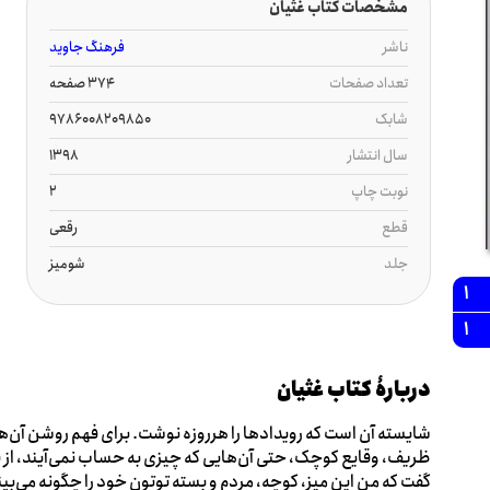
مشخصات کتاب غثیان
ناشر
فرهنگ جاوید
تعداد صفحات
374 صفحه
شابک
9786008209850
سال انتشار
1398
نوبت چاپ
2
قطع
رقعی
جلد
شومیز
1
1
دربارۀ کتاب غثیان
شایسته آن است که رویدادها را هرروزه نوشت. برای فهم روشن آن‌ه
ظریف، وقایع کوچک، حتی آن‌هایی که چیزی به حساب نمی‌آیند، از قلم 
گفت که من این میز، کوچه، مردم و بسته توتون خود را چگونه می‌ب