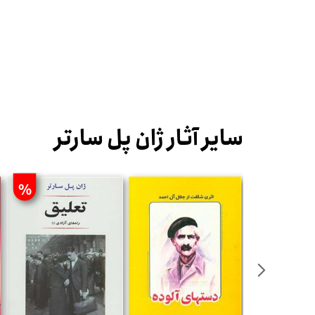
سایر آثار ژان پل سارتر
%