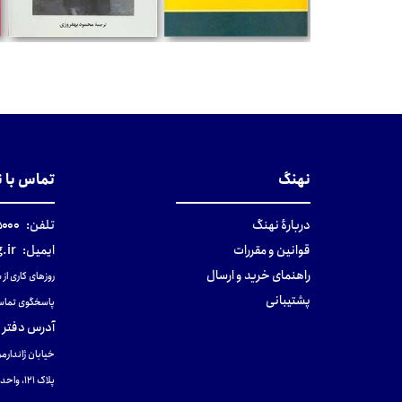
تومان
تومان
نهنگ
تماس با 
دربارهٔ نهنگ
تلفن:
۰-۰۲۱
قوانین و مقررات
ایمیل:
.ir
راهنمای خرید و ارسال
روزهای کاری از ساعت ۹ صب
پشتیبانی
پاسخگوی تماس
آدرس دفتر 
خیابان ژاندارمر
پلاک 121، واحد ۴.