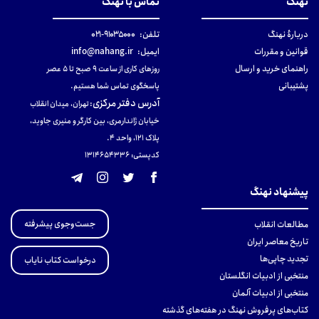
نهنگ
تماس با نهنگ
دربارهٔ نهنگ
تلفن:
۹۱۰۳۵۰۰۰-۰۲۱
قوانین و مقررات
ایمیل:
info@nahang.ir
راهنمای خرید و ارسال
روزهای کاری از ساعت ۹ صبح تا ۵ عصر
پشتیبانی
پاسخگوی تماس شما هستیم.
آدرس دفتر مرکزی
:
تهران، میدان انقلاب
خیابان ژاندارمری، بین کارگر و منیری جاوید،
پلاک 121، واحد ۴.
کدپستی: 131465433۶
پیشنهاد نهنگ
جست‌وجوی پیشرفته
مطالعات انقلاب
تاریخ معاصر ایران
تجدید چاپی‌ها
درخواست کتاب نایاب
منتخبی از ادبیات انگلستان
منتخبی از ادبیات آلمان
کتاب‌های پرفروش نهنگ در هفته‌های گذشته