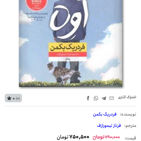
اشتراک‌ گذاری
0
(0)
نويسنده:
فردریک بکمن
مترجم:
فرناز تیمورازف
تومان
750,500
تومان
790,000
قیمت: