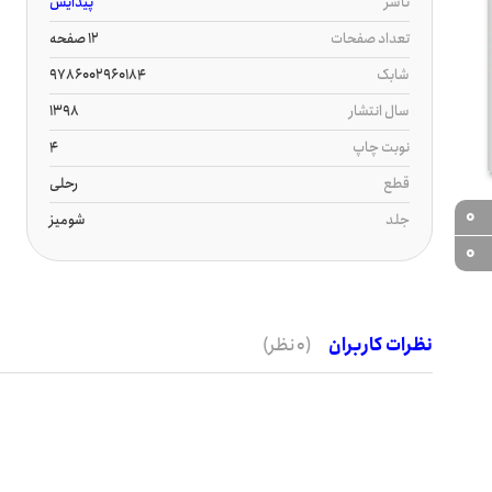
ناشر
پیدایش
تعداد صفحات
12 صفحه
شابک
9786002960184
سال انتشار
1398
نوبت چاپ
4
قطع
رحلی
0
جلد
شومیز
0
نظرات کاربران
(0 نظر)