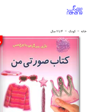
خانه
کودک
4 تا 7 سال
%