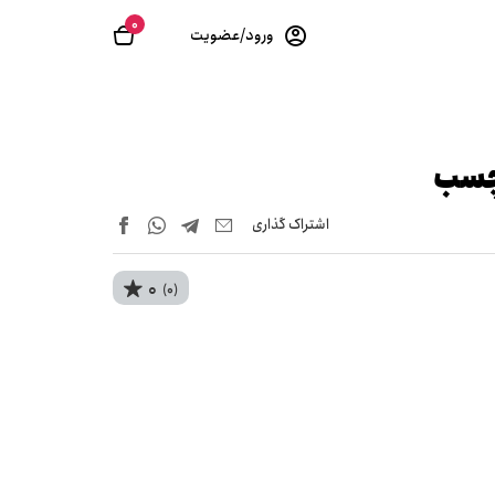
0
ورود/عضویت
 چسب
اشتراک‌ گذاری
0
(0)