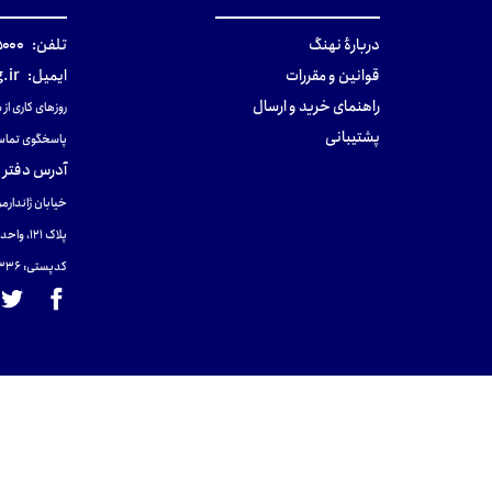
دربارهٔ نهنگ
تلفن:
۰-۰۲۱
قوانین و مقررات
ایمیل:
.ir
راهنمای خرید و ارسال
روزهای کاری از ساعت ۹ صب
پشتیبانی
پاسخگوی تماس
آدرس دفتر 
خیابان ژاندارمر
پلاک 121، واحد ۴.
کدپستی: 131465433۶