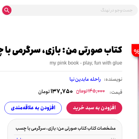
کتاب صورتی من: بازی، سرگرمی با
my pink book - play, fun with glue
نويسنده:
راحله عابدین نیا
145,000
تومان
137,750
تومان
قیمت:
افزودن به سبد خرید
افزودن به علاقه‌مندی
مشخصات کتاب کتاب صورتی من: بازی، سرگرمی با چسب