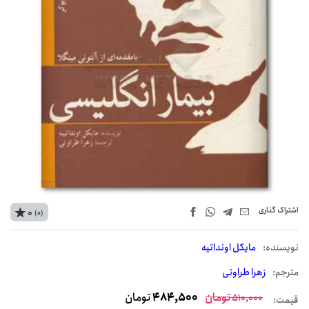
اشتراک‌ گذاری
0
(0)
نويسنده:
مایکل اونداتیه
مترجم:
زهرا طراوتی
تومان
484,500
تومان
510,000
قیمت: