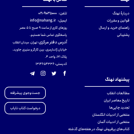
دربارهٔ نهنگ
تلفن:
۹۱۰۳۵۰۰۰-۰۲۱
قوانین و مقررات
ایمیل:
info@nahang.ir
راهنمای خرید و ارسال
روزهای کاری از ساعت ۹ صبح تا ۵ عصر
پشتیبانی
پاسخگوی تماس شما هستیم.
آدرس دفتر مرکزی
:
تهران، میدان انقلاب
خیابان ژاندارمری، بین کارگر و منیری جاوید،
پلاک 121، واحد ۴.
کدپستی: 131465433۶
پیشنهاد نهنگ
جست‌وجوی پیشرفته
مطالعات انقلاب
تاریخ معاصر ایران
تجدید چاپی‌ها
درخواست کتاب نایاب
منتخبی از ادبیات انگلستان
منتخبی از ادبیات آلمان
کتاب‌های پرفروش نهنگ در هفته‌های گذشته