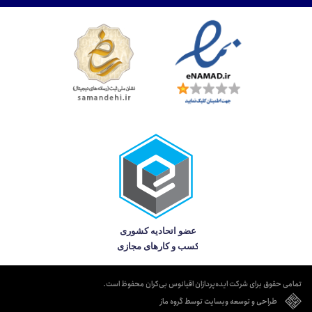
تمامی حقوق برای شرکت ایده‌پردازان اقیانوس بی‌کران محفوظ است.
طراحی و توسعه وبسایت توسط گروه ماز