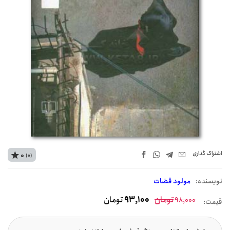
اشتراک‌ گذاری
0
(0)
نويسنده:
مولود قضات
تومان
93,100
تومان
98,000
قیمت: