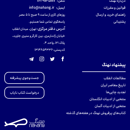
دربارهٔ نهنگ
تلفن:
۹۱۰۳۵۰۰۰-۰۲۱
قوانین و مقررات
ایمیل:
info@nahang.ir
راهنمای خرید و ارسال
روزهای کاری از ساعت ۹ صبح تا ۵ عصر
پشتیبانی
پاسخگوی تماس شما هستیم.
آدرس دفتر مرکزی
:
تهران، میدان انقلاب
خیابان ژاندارمری، بین کارگر و منیری جاوید،
پلاک 121، واحد ۴.
کدپستی: 131465433۶
پیشنهاد نهنگ
جست‌وجوی پیشرفته
مطالعات انقلاب
تاریخ معاصر ایران
تجدید چاپی‌ها
درخواست کتاب نایاب
منتخبی از ادبیات انگلستان
منتخبی از ادبیات آلمان
کتاب‌های پرفروش نهنگ در هفته‌های گذشته