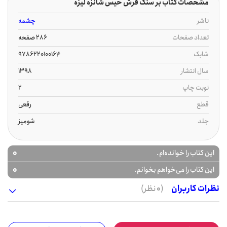
مشخصات کتاب بر سنگ فرش خیس شانزه لیزه
ناشر
چشمه
تعداد صفحات
286 صفحه
شابک
9786220100164
سال انتشار
1398
نوبت چاپ
2
قطع
رقعی
جلد
شومیز
0
این کتاب را خوانده‌ام.
0
این کتاب را می‌خواهم بخوانم.
نظرات کاربران
(0 نظر)