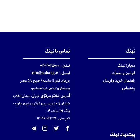
نهنگ
تماس با نهنگ
دربارهٔ نهنگ
تلفن:
۹۱۰۳۵۰۰۰-۰۲۱
قوانین و مقررات
ایمیل:
info@nahang.ir
راهنمای خرید و ارسال
روزهای کاری از ساعت ۹ صبح تا ۵ عصر
پشتیبانی
پاسخگوی تماس شما هستیم.
آدرس دفتر مرکزی
:
تهران، میدان انقلاب
خیابان ژاندارمری، بین کارگر و منیری جاوید،
پلاک 121، واحد ۴.
کدپستی: 131465433۶
پیشنهاد نهنگ