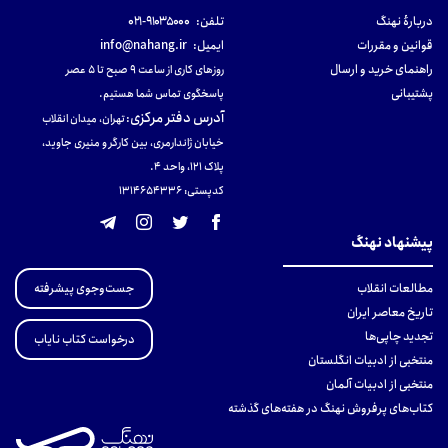
دربارهٔ نهنگ
تلفن:
۹۱۰۳۵۰۰۰-۰۲۱
قوانین و مقررات
ایمیل:
info@nahang.ir
راهنمای خرید و ارسال
روزهای کاری از ساعت ۹ صبح تا ۵ عصر
پشتیبانی
پاسخگوی تماس شما هستیم.
آدرس دفتر مرکزی
:
تهران، میدان انقلاب
خیابان ژاندارمری، بین کارگر و منیری جاوید،
پلاک 121، واحد ۴.
کدپستی: 131465433۶
پیشنهاد نهنگ
جست‌وجوی پیشرفته
مطالعات انقلاب
تاریخ معاصر ایران
تجدید چاپی‌ها
درخواست کتاب نایاب
منتخبی از ادبیات انگلستان
منتخبی از ادبیات آلمان
کتاب‌های پرفروش نهنگ در هفته‌های گذشته