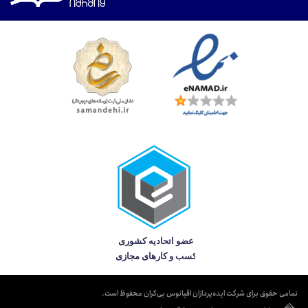
تمامی حقوق برای شرکت ایده‌پردازان اقیانوس بی‌کران محفوظ است.