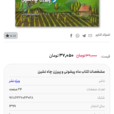
اشتراک‌ گذاری
0
(0)
تومان
37,050
تومان
39,000
قیمت:
مشخصات کتاب ماه پیشونی و پیرزن چاه نشین
ناشر
ویژه نشر
تعداد صفحات
24 صفحه
شابک
9786227063028
سال انتشار
1399