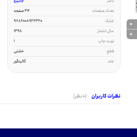
ناشر
جابیرو
تعداد صفحات
34 صفحه
شابک
9786008926320
0
سال انتشار
1398
0
نوبت چاپ
1
قطع
خشتی
جلد
گالینگور
نظرات کاربران
(0 نظر)