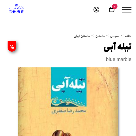
0
خانه
عمومی
داستان
داستان ایران
تیله آبی
%
blue marble