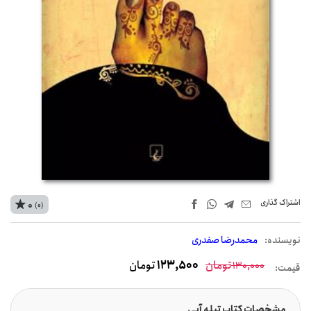
اشتراک‌ گذاری
0
(0)
نويسنده:
محمدرضا صفدری
تومان
123,500
تومان
130,000
قیمت:
مشخصات کتاب تیله آبی