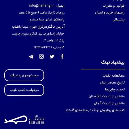
قوانین و مقررات
ایمیل:
info@nahang.ir
راهنمای خرید و ارسال
روزهای کاری از ساعت ۹ صبح تا ۵ عصر
پشتیبانی
پاسخگوی تماس شما هستیم.
آدرس دفتر مرکزی
:
تهران، میدان انقلاب
خیابان ژاندارمری، بین کارگر و منیری جاوید،
پلاک 121، واحد ۴.
کدپستی: 131465433۶
پیشنهاد نهنگ
جست‌وجوی پیشرفته
مطالعات انقلاب
تاریخ معاصر ایران
تجدید چاپی‌ها
درخواست کتاب نایاب
منتخبی از ادبیات انگلستان
منتخبی از ادبیات آلمان
کتاب‌های پرفروش نهنگ در هفته‌های گذشته