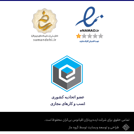
تمامی حقوق برای شرکت ایده‌پردازان اقیانوس بی‌کران محفوظ است.
طراحی و توسعه وبسایت توسط گروه ماز