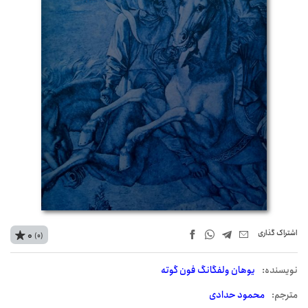
اشتراک‌ گذاری
0
(0)
نويسنده:
یوهان ولفگانگ فون گوته
مترجم:
محمود حدادی