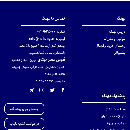
نهنگ
تماس با نهنگ
دربارهٔ نهنگ
تلفن:
۹۱۰۳۵۰۰۰-۰۲۱
قوانین و مقررات
ایمیل:
info@nahang.ir
راهنمای خرید و ارسال
روزهای کاری از ساعت ۹ صبح تا ۵ عصر
پشتیبانی
پاسخگوی تماس شما هستیم.
آدرس دفتر مرکزی
:
تهران، میدان انقلاب
خیابان ژاندارمری، بین کارگر و منیری جاوید،
پلاک 121، واحد ۴.
کدپستی: 131465433۶
پیشنهاد نهنگ
جست‌وجوی پیشرفته
مطالعات انقلاب
تاریخ معاصر ایران
تجدید چاپی‌ها
درخواست کتاب نایاب