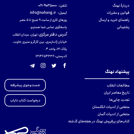
دربارهٔ نهنگ
تلفن:
۹۱۰۳۵۰۰۰-۰۲۱
قوانین و مقررات
ایمیل:
info@nahang.ir
راهنمای خرید و ارسال
روزهای کاری از ساعت ۹ صبح تا ۵ عصر
پشتیبانی
پاسخگوی تماس شما هستیم.
آدرس دفتر مرکزی
:
تهران، میدان انقلاب
خیابان ژاندارمری، بین کارگر و منیری جاوید،
پلاک 121، واحد ۴.
کدپستی: 131465433۶
پیشنهاد نهنگ
جست‌وجوی پیشرفته
مطالعات انقلاب
تاریخ معاصر ایران
تجدید چاپی‌ها
درخواست کتاب نایاب
منتخبی از ادبیات انگلستان
منتخبی از ادبیات آلمان
کتاب‌های پرفروش نهنگ در هفته‌های گذشته