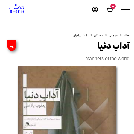
0
خانه
عمومی
داستان
داستان ایران
آداب دنیا
%
manners of the world