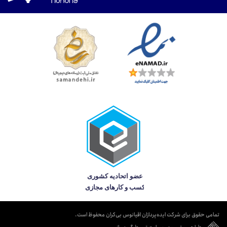
تمامی حقوق برای شرکت ایده‌پردازان اقیانوس بی‌کران محفوظ است.