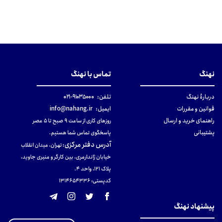
نهنگ
تماس با نهنگ
دربارهٔ نهنگ
تلفن:
۹۱۰۳۵۰۰۰-۰۲۱
قوانین و مقررات
ایمیل:
info@nahang.ir
راهنمای خرید و ارسال
روزهای کاری از ساعت ۹ صبح تا ۵ عصر
پشتیبانی
پاسخگوی تماس شما هستیم.
آدرس دفتر مرکزی
:
تهران، میدان انقلاب
خیابان ژاندارمری، بین کارگر و منیری جاوید،
پلاک 121، واحد ۴.
کدپستی: 131465433۶
پیشنهاد نهنگ