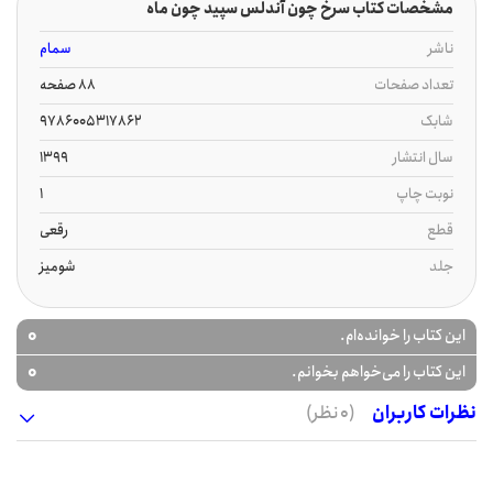
مشخصات کتاب سرخ چون آندلس سپید چون ماه
ناشر
سمام
تعداد صفحات
88 صفحه
شابک
9786005317862
سال انتشار
1399
نوبت چاپ
1
قطع
رقعی
جلد
شومیز
0
این کتاب را خوانده‌ام.
0
این کتاب را می‌خواهم بخوانم.
نظرات کاربران
(0 نظر)